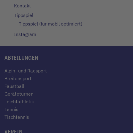
Kontakt
Tippspiel
Tippspiel (für mobil optimiert)
Instagram
ABTEILUNGEN
Alpin- und Radsport
Breitensport
Faustball
Geräteturnen
Leichtathletik
Tennis
Tischtennis
VEREIN