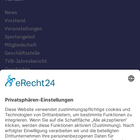
News
Vorstand
Veranstaltungen
Sportangebot
Mitgliedschaft
Geschäftsstelle
TVB-Jahresbericht
Geschichte
Gaststätten
SERVICE
Blog
Downloads
Fotogalerien
Links
Anfahrt