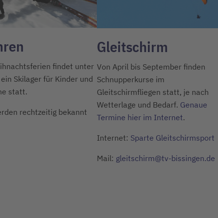
hren
Gleitschirm
ihnachtsferien findet unter
Von April bis September finden
ein Skilager für Kinder und
Schnupperkurse im
e statt.
Gleitschirmfliegen statt, je nach
Wetterlage und Bedarf.
Genaue
erden rechtzeitig bekannt
Termine hier im Internet
.
Internet:
Sparte Gleitschirmsport
Mail:
gleitschirm@tv-bissingen.de