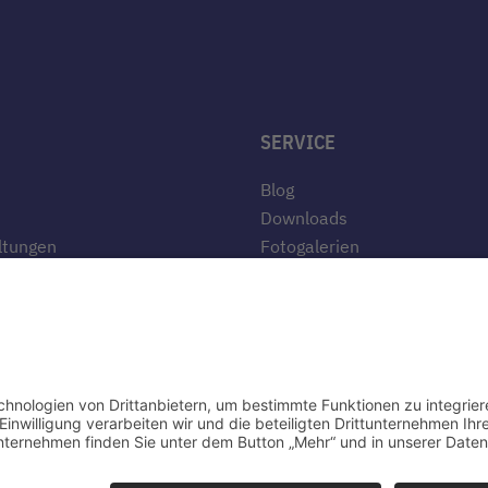
SERVICE
Blog
Downloads
ltungen
Fotogalerien
ebot
Links
chaft
Anfahrt
stelle
Tippspiel
esbericht
te
ten