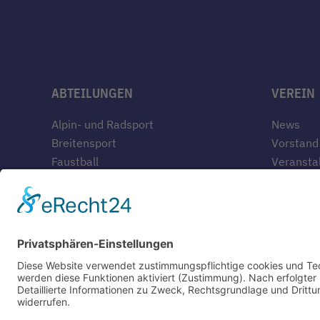
ABTEILUNGEN
VEREIN
Alpin- und Radsport
News
Breitensport
Vorstand
Faustball
Veransta
Geräteturnen
Sportang
Leichtathletik
Mitglieds
Tennis
Geschäfts
Tischtennis
TVB-Jahr
Geschich
Gaststät