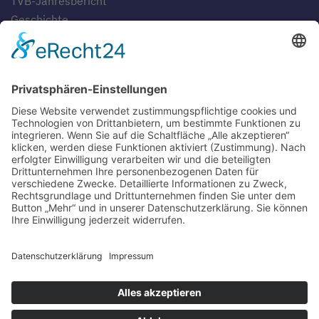
TVB-Jahresbericht
Geschichte
Gaststätten
SERVICE
Blog
Downloads
Fotogalerien
Links
Anfahrt
Tippspiel
Impressum
Datenschutzerklärung
Sitemap
Suche