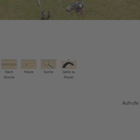
Nach
Heute
Suche
Gehe zu
Woche
Monat
Aufrufe