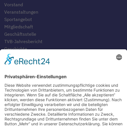
Vorstand
Veranstaltungen
Sportangebot
Mitgliedschaft
Geschäftsstelle
TVB-Jahresbericht
Geschichte
Gaststätten
SERVICE
Blog
Downloads
Fotogalerien
Links
Anfahrt
Tippspiel