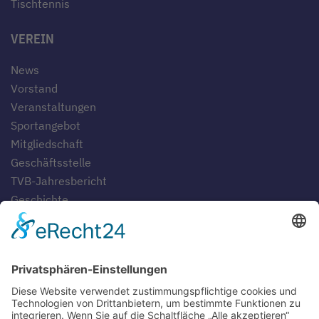
Tischtennis
VEREIN
News
Vorstand
Veranstaltungen
Sportangebot
Mitgliedschaft
Geschäftsstelle
TVB-Jahresbericht
Geschichte
Gaststätten
SERVICE
Blog
Downloads