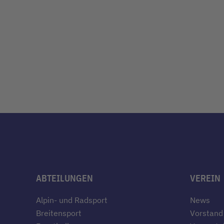
ABTEILUNGEN
VEREIN
Alpin- und Radsport
News
Breitensport
Vorstand