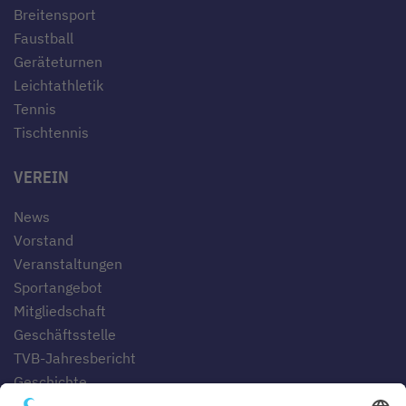
Breitensport
Faustball
Geräteturnen
Leichtathletik
Tennis
Tischtennis
VEREIN
News
Vorstand
Veranstaltungen
Sportangebot
Mitgliedschaft
Geschäftsstelle
TVB-Jahresbericht
Geschichte
Gaststätten