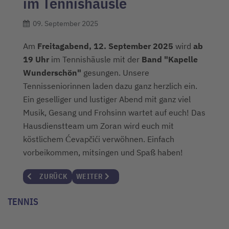
im Tennishäusle
09. September 2025
Am
Freitagabend, 12. September 2025
wird
ab
19 Uhr
im Tennishäusle mit der
Band "Kapelle
Wunderschön"
gesungen. Unsere
Tennisseniorinnen laden dazu ganz herzlich ein.
Ein geselliger und lustiger Abend mit ganz viel
Musik, Gesang und Frohsinn wartet auf euch! Das
Hausdienstteam um Zoran wird euch mit
köstlichem
Ćevapčići verwöhnen.
Einfach
vorbeikommen, mitsingen und Spaß haben!
VORHERIGER BEITRAG: FINALWOCHENENDE DER VEREINS
NÄCHSTER BEITRAG: CLUBMEISTERSCHAFTS
ZURÜCK
WEITER
TENNIS