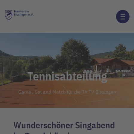
Tennisabteilung
Game , Set and Match für die TA TV Bissingen
Wunderschöner Singabend