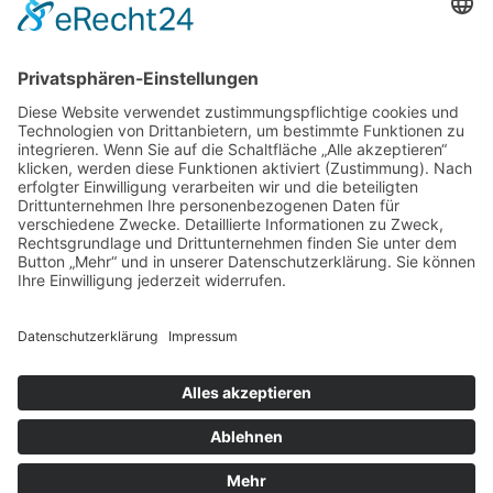
SERVICE
Blog
Downloads
Fotogalerien
Links
Anfahrt
Tippspiel
Impressum
Datenschutzerklärung
Sitemap
Suche
© 2025 Turnverein Bissingen e.V.. Alle Rechte vorbehalten.