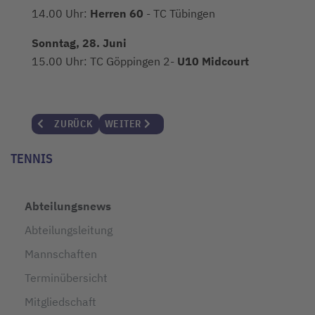
14.00 Uhr:
Herren 60
- TC Tübingen
Sonntag, 28. Juni
15.00 Uhr: TC Göppingen 2-
U10 Midcourt
VORHERIGER BEITRAG: JUNIOREN U18 TROTZEN DER HITZ
NÄCHSTER BEITRAG: AUSGEGLICHENE BILAN
ZURÜCK
WEITER
TENNIS
Abteilungsnews
Abteilungsleitung
Mannschaften
Terminübersicht
Mitgliedschaft