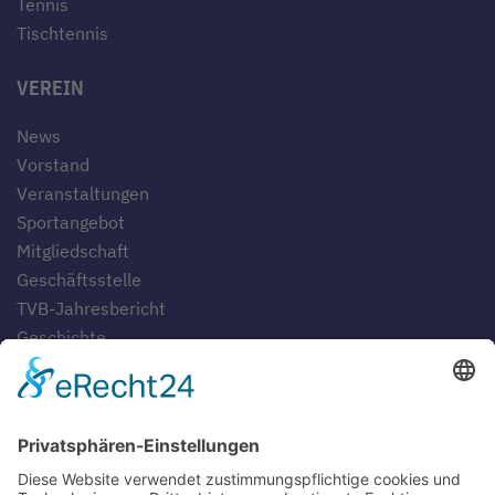
Tennis
Tischtennis
VEREIN
News
Vorstand
Veranstaltungen
Sportangebot
Mitgliedschaft
Geschäftsstelle
TVB-Jahresbericht
Geschichte
Gaststätten
SERVICE
Blog