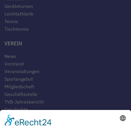
Geräteturnen
Leichtathletik
Tennis
Tischtennis
VEREIN
News
Vorstand
Veranstaltungen
Sportangebot
Mitgliedschaft
Geschäftsstelle
TVB-Jahresbericht
Geschichte
Gaststätten