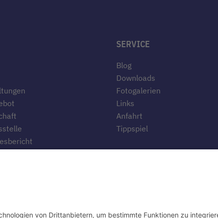
SERVICE
Blog
Downloads
ltungen
Fotogalerien
ebot
Links
chaft
Anfahrt
stelle
Tippspiel
esbericht
te
ten