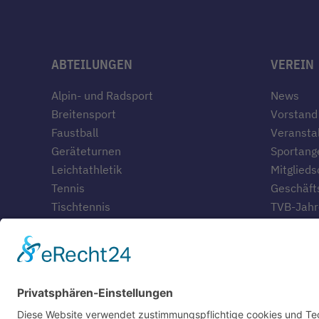
ABTEILUNGEN
VEREIN
Alpin- und Radsport
News
Breitensport
Vorstand
Faustball
Veransta
Geräteturnen
Sportang
Leichtathletik
Mitglieds
Tennis
Geschäfts
Tischtennis
TVB-Jahr
Geschich
Gaststät