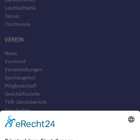
Leichtathletik
Tennis
Tischtennis
VEREIN
News
Vorstand
Veranstaltungen
Sportangebot
Mitgliedschaft
Geschäftsstelle
TVB-Jahresbericht
Geschichte
Gaststätten
SERVICE