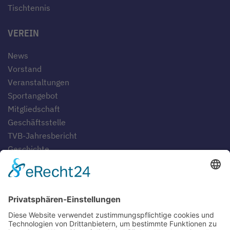
Tischtennis
VEREIN
News
Vorstand
Veranstaltungen
Sportangebot
Mitgliedschaft
Geschäftsstelle
TVB-Jahresbericht
Geschichte
Gaststätten
SERVICE
Blog
Downloads